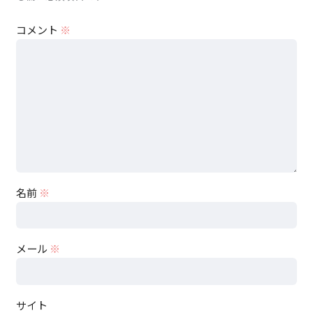
暖かい空気は膨張するので、高度は高いです。一方、冷
たい空気は重たくて空気が圧縮されるので、高度は低く
コメント
※
なります。
上空に行くほど、気圧の差は大きく（＝気圧傾度は大き
く）なります。上空では、気圧傾度力とコリオリ力が釣
り合った「地衡風」が吹いています。地衡風の風速差を
「温度風」と呼びますが、この温度風の関係を満たすよ
うに形成されるのが「寒帯前線ジェット気流」です。
温度風については、以下の記事もご参考ください。
名前
※
2019年10月20日
温度風【大気の力学】
メール
※
寒帯前線ジェット気流は、寒帯前線の移動や水平温度傾
度の変化に応じて、短時間に大きく蛇行します。
サイト
また、寒帯前線ジェット気流の位置は年により大きく異