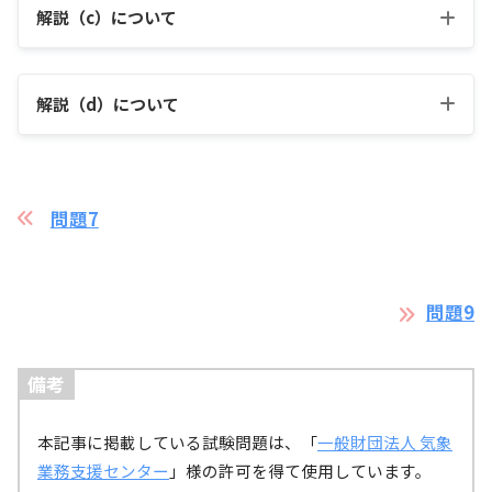
解説（c）について
解説（d）について
問題7
12月～2月
問題9
備考
暖気と寒気が接するところでは、寒帯前線帯ができま
引用：
羽田空港 WEATHER TOPICS（東京航空地方気象台）
す。この寒帯前線帯の上空で、寒帯前線ジェット気流が
本記事に掲載している試験問題は、「
一般財団法人 気象
形成されます。
業務支援センター
」様の許可を得て使用しています。