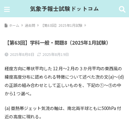
気象予報士試験ドットコム
ホーム
過去問
【第63回】2025年1月試験
【第63回】学科一般・問題8（2025年1月試験）
2025年8月8日
2025年8月19日
経度⽅向に帯状平均した 12 ⽉〜2 ⽉の３か⽉平均の東⻄⾵の
緯度⾼度分布に認められる特徴について述べた次の⽂(a)〜(d)
の正誤の組み合わせとして正しいものを、下記の①〜⑤の中
から1 つ選べ。
(a) 亜熱帯ジェット気流の軸は、南北両半球ともに500hPa 付
近の⾼度に現れる。