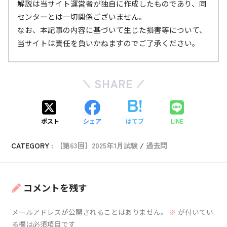
解説は当サイト運営者が独自に作成したものであり、同
センターとは一切関係ございません。
引用：
羽田空港 WEATHER TOPICS（東京航空地方気象台）
なお、本記事の内容に基づいて生じた損害等について、
【日本付近の主なジェット気流】
（引用：
JRA project > JRA-55 > JRA-55アトラス（気象庁）
）
に加筆
当サイトは責任を負いかねますのでご了承ください。
・亜熱帯ジェット気流（Subtropical jet stream: Js）
6月～8月
・寒帯前線ジェット気流（polar front jet stream: Jp）
SHARE
第2図「ジェット気流の断面図モデル」の真ん中あたりに、「Js」と書
引用：
羽田空港 WEATHER TOPICS（東京航空地方気象台）
かれている緑色の●があります。
ポスト
シェア
はてブ
LINE
これが亜熱帯ジェット気流です。
引用：
羽田空港 WEATHER TOPICS（東京航空地方気象台）
CATEGORY :
【第63回】2025年1月試験
過去問
右軸を見ると「200hPa」のあたりに位置していることがわかります。
コメントを残す
引用：
羽田空港 WEATHER TOPICS（東京航空地方気象台）
上空の同じ気圧（たとえば300hPa）における、暖かい空
メールアドレスが公開されることはありません。
※
が付いてい
気と冷たい空気の「高度」を考えてみます。
（引用：
JRA project > JRA-55 > JRA-55アトラス（気象庁）
）に加筆
る欄は必須項目です