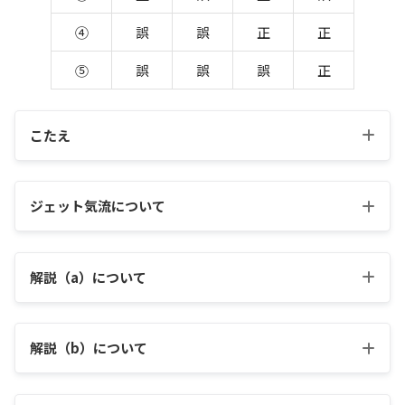
④
誤
誤
正
正
⑤
誤
誤
誤
正
こたえ
ジェット気流について
解説（a）について
解説（b）について
・風速が 100m/s を超えることもある西風
・長さ：数千 km、幅：数百 km、厚さ：数 km