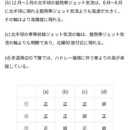
(b) 12 ⽉〜2 ⽉の北半球の亜熱帯ジェット気流は、6 ⽉〜8 ⽉
に北半球に現れる亜熱帯ジェット気流よりも⾵速が⼤きく、
その軸はより⾼緯度に現れる。
(c) 北半球の寒帯前線ジェット気流の軸は、亜熱帯ジェット気
流の軸よりも明瞭であり、北緯60 度付近に現れる。
(d) ⾚道周辺の下層では、ハドレー循環に伴う東よりの⾵が卓
越している。
(a)
(b)
(c)
(d)
①
正
正
正
誤
②
正
正
誤
正
③
正
誤
正
誤