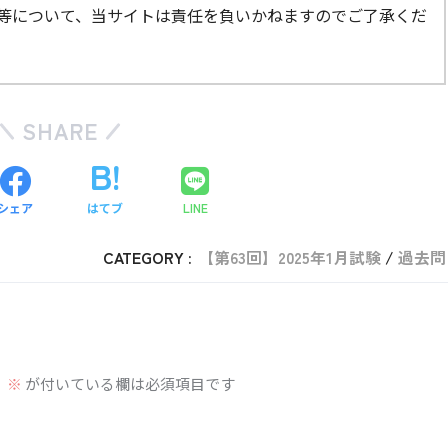
等について、当サイトは責任を負いかねますのでご了承くだ
から見たときの北極振動の模式図
SHARE
中緯度の気圧
偏西風
日本の気温
シェア
はてブ
LINE
高い
帯状で安定
暖冬傾向
CATEGORY :
【第63回】2025年1月試験
過去問
低い
蛇行して寒気南下
寒冬・寒波傾向
とオホーツク海高気圧（引用：気象庁）
。
※
が付いている欄は必須項目です