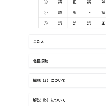
③
誤
正
誤
誤
④
誤
誤
正
誤
⑤
誤
誤
誤
正
こたえ
北極振動
解説（a）について
解説（b）について