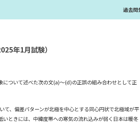
過去問
025年1月試験）
について述べた次の⽂(a)〜(d)の正誤の組み合わせとして正
。
度場において、偏差パターンが北極を中⼼とする同⼼円状で北極域が平
低いときには、中緯度帯への寒気の流れ込みが弱く⽇本は暖冬