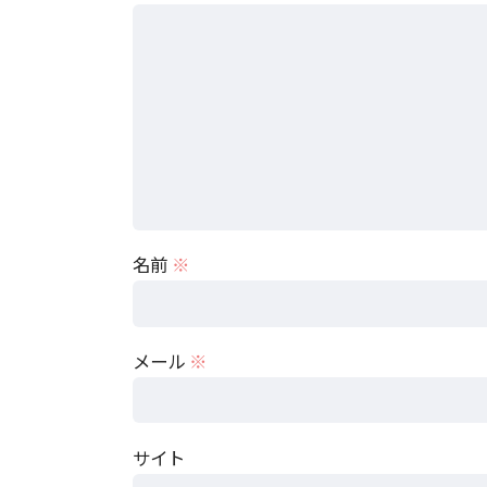
引用：
1994年7
2011年1月
等値線は
暖色
寒色：
※500hPa面上
過去 117 年間の PJ パターンの復元と数十年規模で
名前
※
メール
※
サイト
《2019年