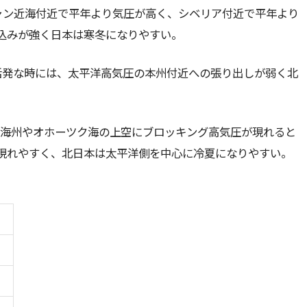
シャン近海付近で平年より気圧が⾼く、シベリア付近で平年より
込みが強く⽇本は寒冬になりやすい。
が活発な時には、太平洋⾼気圧の本州付近への張り出しが弱く北
いて、沿海州やオホーツク海の上空にブロッキング⾼気圧が現れると
現れやすく、北⽇本は太平洋側を中⼼に冷夏になりやすい。
)