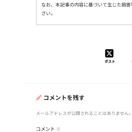
なお、本記事の内容に基づいて生じた損害
さい。
地球を横
北極振動
北極の気圧
ポスト
正
低い
負
高い
コメントを残す
偏西風の蛇行
メールアドレスが公開されることはありません
コメント
※