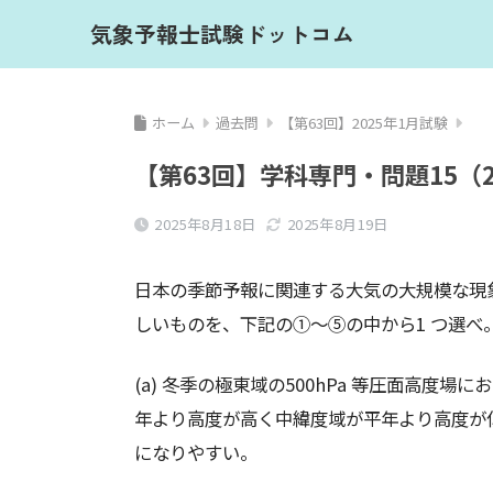
気象予報士試験ドットコム
ホーム
過去問
【第63回】2025年1月試験
【第63回】学科専門・問題15（2
2025年8月18日
2025年8月19日
⽇本の季節予報に関連する⼤気の⼤規模な現象
しいものを、下記の①〜⑤の中から1 つ選べ
(a) 冬季の極東域の500hPa 等圧⾯⾼
年より⾼度が⾼く中緯度域が平年より⾼度が
になりやすい。