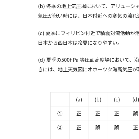
(b) 冬季の地上気圧場において、アリュー
気圧が低い時には、⽇本付近への寒気の流れ
(c) 夏季にフィリピン付近で積雲対流活動
⽇本から⻄⽇本は冷夏になりやすい。
(d) 夏季の500hPa 等圧⾯⾼度場にお
きには、地上天気図にオホーツク海⾼気圧が
(a)
(b)
(c)
(d
①
正
正
正
誤
②
正
誤
誤
正