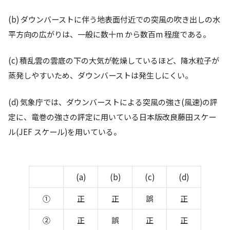
(b) ダウンバーストに伴う地表⾯付近での突⾵の吹き出しの⽔
平⽅向の広がりは、⼀般に数⼗m から数百m 程度である。
(c) 積乱雲の雲底の下の⼤気が乾燥しているほど、降⽔粒⼦が
蒸発しやすいため、ダウンバーストは発⽣しにくい。
(d) 気象庁では、ダウンバーストによる突⾵の強さ(⾵速)の評
定に、⻯巻の強さの評定に⽤いている⽇本版改良藤⽥スケー
ル(JEF スケール)を⽤いている。
(a)
(b)
(c)
(d)
①
正
正
誤
正
②
正
誤
正
正