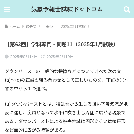
気象予報士試験ドットコム
ホーム
過去問
【第63回】2025年1月試験
【第63回】学科専門・問題11（2025年1月試験）
2025年8月14日
2025年8月19日
ダウンバーストの⼀般的な特徴などについて述べた次の⽂
(a)〜(d)の正誤の組み合わせとして正しいものを、下記の①〜
⑤の中から１つ選べ。
(a) ダウンバーストとは、積乱雲から⽣じる強い下降気流が地
表に達し、突⾵となって⽔平に吹き出し周囲に広がる現象で
ある。ダウンバーストによる被害地域は円形あるいは楕円形
など⾯的に広がる特徴がある。