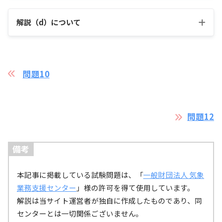
解説（d）について
問題10
ダウンバーストのはなし（福岡管区気象台）
問題12
備考
本記事に掲載している試験問題は、「
一般財団法人 気象
業務支援センター
」様の許可を得て使用しています。
引用：
ダウンバーストのイメージ図（福岡管区気象台）
解説は当サイト運営者が独自に作成したものであり、同
センターとは一切関係ございません。