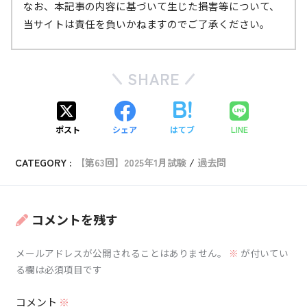
なお、本記事の内容に基づいて生じた損害等について、
当サイトは責任を負いかねますのでご了承ください。
SHARE
ポスト
シェア
はてブ
LINE
引用：
日本版改良藤田（ＪＥＦ）スケールとは（気象庁）
CATEGORY :
【第63回】2025年1月試験
過去問
藤田（Ｆ）スケールとは（気象庁）
竜巻等突風の強さの評定に関する検討
会 報告書,令和6年6月（気象庁）
コメントを残す
メールアドレスが公開されることはありません。
※
が付いてい
る欄は必須項目です
引用
：
ダウンバーストの被害の様子（福岡管区気象台）
竜巻などの激しい突風とは（気象庁）
コメント
※