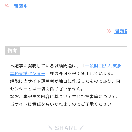
問題4
問題6
備考
本記事に掲載している試験問題は、「
一般財団法人 気象
品質管理の種類
業務支援センター
」様の許可を得て使用しています。
解説は当サイト運営者が独自に作成したものであり、同
リアルタイムQC
データ同化のための前処理とし
センターとは一切関係ございません。
数値予報解説資料集(令和6年度),1.3 データ同化,P.32（気象庁）
非リアルタイムQC
ある一定期間の観測値の振る舞
なお、本記事の内容に基づいて生じた損害等について、
当サイトは責任を負いかねますのでご了承ください。
参考：
数値予報解説資料集(令和6年度),1.2 観測デー
タと品質管理,P.26～29（気象庁）
をもとに作成
誤解
SHARE
ラジオゾンデの観測値はそのまま使われる
×
〇