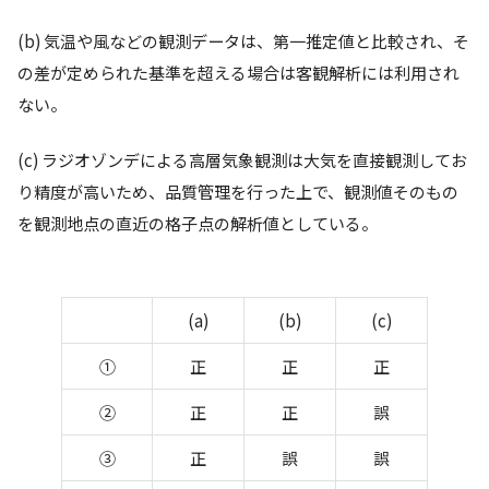
(b) 気温や⾵などの観測データは、第⼀推定値と⽐較され、そ
の差が定められた基準を超える場合は客観解析には利⽤され
ない。
(c) ラジオゾンデによる⾼層気象観測は⼤気を直接観測してお
り精度が⾼いため、品質管理を⾏った上で、観測値そのもの
を観測地点の直近の格⼦点の解析値としている。
(a)
(b)
(c)
①
正
正
正
②
正
正
誤
③
正
誤
誤