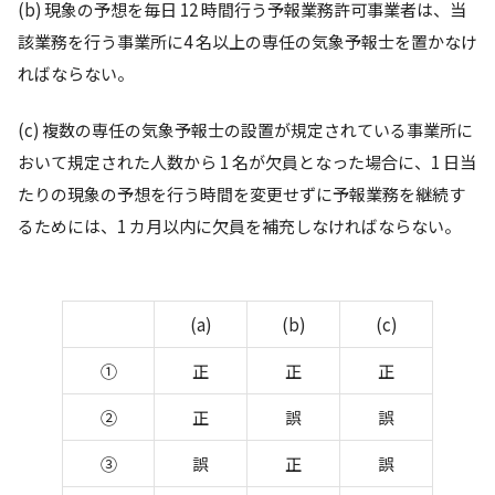
(b) 現象の予想を毎⽇ 12 時間⾏う予報業務許可事業者は、当
該業務を⾏う事業所に4 名以上の専任の気象予報⼠を置かなけ
ればならない。
(c) 複数の専任の気象予報⼠の設置が規定されている事業所に
おいて規定された⼈数から 1 名が⽋員となった場合に、1 ⽇当
たりの現象の予想を⾏う時間を変更せずに予報業務を継続す
るためには、1 カ⽉以内に⽋員を補充しなければならない。
(a)
(b)
(c)
①
正
正
正
②
正
誤
誤
③
誤
正
誤