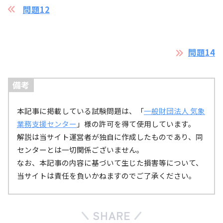
問題12
問題14
予報業務許可申請
書を、気象庁長官に提出しなければならない。
備考
本記事に掲載している試験問題は、「
一般財団法人 気象
業務支援センター
」様の許可を得て使用しています。
解説は当サイト運営者が独自に作成したものであり、同
センターとは一切関係ございません。
一日当たりの現象の予想を行う時間
人員
なお、本記事の内容に基づいて生じた損害等について、
当サイトは責任を負いかねますのでご了承ください。
8時間以下の時間
2人
二週間以内
8時間を超え16時間以下の時間
3人
SHARE