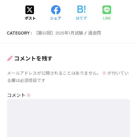
16時間を超える時間
4人
気象業務法施行規則 第十一条二
気象業務法施行規則 第十一条二
ポスト
シェア
はてブ
LINE
CATEGORY :
【第63回】2025年1月試験
過去問
事業所
ごとに置かれる気象予報士の氏名及び登録番号を記
載した書類
コメントを残す
メールアドレスが公開されることはありません。
※
が付いてい
る欄は必須項目です
コメント
※
気象業務法施行規則 第十条